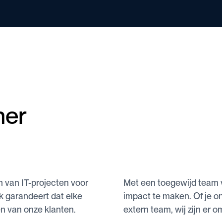
ner
!
en van IT-projecten voor
Met een toegewijd team v
k garandeert dat elke
impact te maken. Of je on
en van onze klanten.
extern team, wij zijn er 