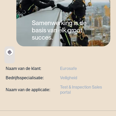
Samenwerking is de
basis van elk groot
succes.
Eurosafe
Naam van de klant:
Veiligheid
Bedrijfsspecialisatie:
Test & Inspection Sales
Naam van de applicatie:
portal