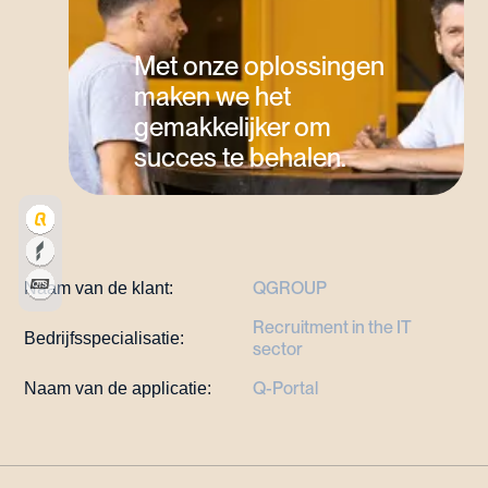
Met onze oplossingen
maken we het
gemakkelijker om
succes te behalen.
QGROUP
Naam van de klant:
Recruitment in the IT
Bedrijfsspecialisatie:
sector
Q-Portal
Naam van de applicatie: