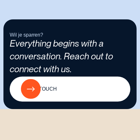
Wil je sparren?
E
v
e
r
y
t
h
i
n
g
b
e
g
i
n
s
w
i
t
h
a
c
o
n
v
e
r
s
a
t
i
o
n
.
R
e
a
c
h
o
u
t
t
o
c
o
n
n
e
c
t
w
i
t
h
u
s
.
GET IN TOUCH