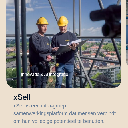
Innovatie & AI integratie
xSell
xSell is een intra-groep
samenwerkingsplatform dat mensen verbindt
om hun volledige potentieel te benutten.